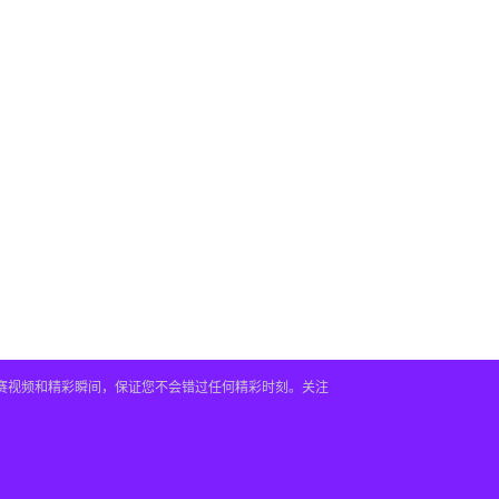
赛视频和精彩瞬间，保证您不会错过任何精彩时刻。关注