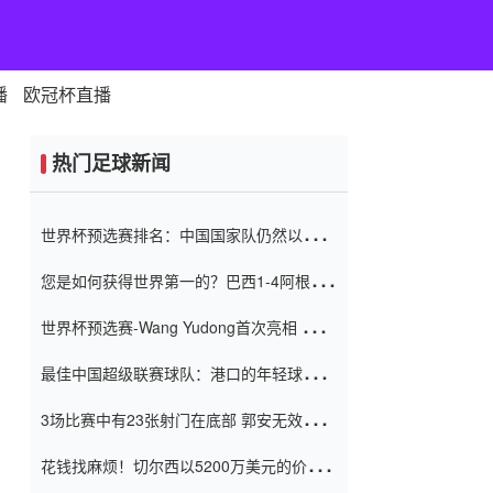
播
欧冠杯直播
热门足球新闻
世界杯预选赛排名：中国国家队仍然以6分
排名底部 进球差-13令人震惊
您是如何获得世界第一的？巴西1-4阿根
廷：Vinicius 0射击90分钟内
世界杯预选赛-Wang Yudong首次亮相 中国
国家足球队错过了世界杯0-2
最佳中国超级联赛球队：港口的年轻球员在
一场战斗中闻名 伊万放弃了泰桑
3场比赛中有23张射门在底部 郭安无效传球
（Taishan）
鸟儿被用来摆脱它 Setien痴迷于三名后卫
花钱找麻烦！切尔西以5200万美元的价格
购买了菲利克斯 签了7年 并在半年内租了夏