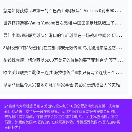
震惊
您是如何获得世界第一的？巴西1-4阿根廷：Vinicius 0射击90分钟
内
世界杯预选赛-Wang Yudong首次亮相 中国国家足球队错过了世界
杯0-2
最佳中国超级联赛球队：港口的年轻球员在一场战斗中闻名 伊万放
弃了泰桑（Taishan）
3场比赛中有23张射门在底部 郭安无效传球 鸟儿被用来摆脱它
Setien痴迷于三名后卫
花钱找麻烦！切尔西以5200万美元的价格购买了菲利克斯 签了7年
并在半年内租了夏窗口
缺少英超联赛金靴位三连胜 海拉德落后6球 只有两个连续三个连续
三靴
皇家马德里令人兴奋地消除了皇家学会 安彭负责造成巨大的灾难！
24直播网为您独家呈现★美国VS塞内加尔★的全程高清免费直播，实时更
新比赛动态，支持多平台在线观看。我们为英超赛事爱好者提供最新的比
赛视频和精彩瞬间，保证您不会错过任何精彩时刻。关注24直播网，享受
高清、流畅的美国VS塞内加尔在线观赛体验，尽情感受美国VS塞内加尔赛
事的魅力！