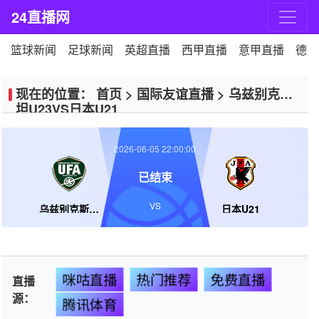
24直播网
篮球新闻
足球新闻
英超直播
西甲直播
意甲直播
德甲
现在的位置：
首页
>
国际友谊直播
>
乌兹别克斯
坦U23VS日本U21
2026-06-05 22:00:00
已结束
VS
乌兹别克斯坦U23
日本U21
咪咕直播
热门推荐
免费直播
直播
源：
腾讯体育