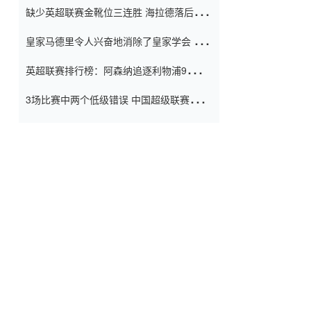
缺少英超联赛金靴位三连胜 海拉德落后6球
窗口
只有两个连续三个连续三靴
皇家马德里令人兴奋地消除了皇家学会 安
彭负责造成巨大的灾难！
英超联赛排行榜：阿森纳追逐利物浦9分 曼
联连续三件坏事
3场比赛中两个低级错误 中国超级联赛的前
守门员很老 是时候让位了 最好的继任者出
现