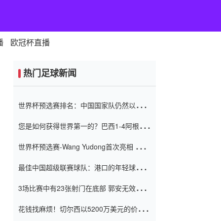
播
欧冠杯直播
热门足球新闻
世界杯预选赛排名：中国国家队仍然以6分
排名底部 进球差-13令人震惊
您是如何获得世界第一的？巴西1-4阿根
廷：Vinicius 0射击90分钟内
世界杯预选赛-Wang Yudong首次亮相 中国
国家足球队错过了世界杯0-2
最佳中国超级联赛球队：港口的年轻球员在
一场战斗中闻名 伊万放弃了泰桑
3场比赛中有23张射门在底部 郭安无效传球
（Taishan）
鸟儿被用来摆脱它 Setien痴迷于三名后卫
花钱找麻烦！切尔西以5200万美元的价格
购买了菲利克斯 签了7年 并在半年内租了夏