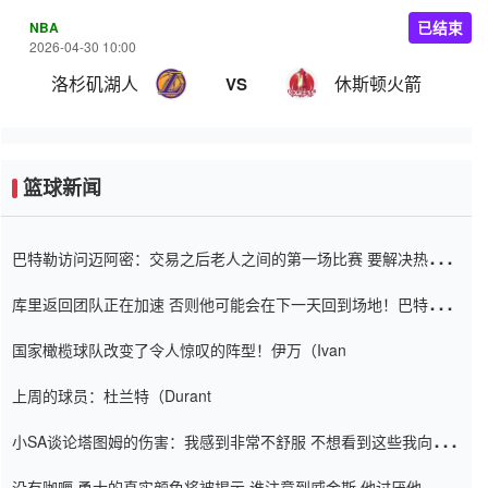
NBA
已结束
2026-04-30 10:00
洛杉矶湖人
休斯顿火箭
VS
篮球新闻
巴特勒访问迈阿密：交易之后老人之间的第一场比赛 要解决热情的
怨恨
库里返回团队正在加速 否则他可能会在下一天回到场地！巴特勒迈
阿密的纸牌游戏引起了人们的关注
国家橄榄球队改变了令人惊叹的阵型！伊万（Ivan
上周的球员：杜兰特（Durant
小SA谈论塔图姆的伤害：我感到非常不舒服 不想看到这些我向他
道歉
没有咖喱 勇士的真实颜色将被揭示 谁注意到威金斯 他讨厌他的老