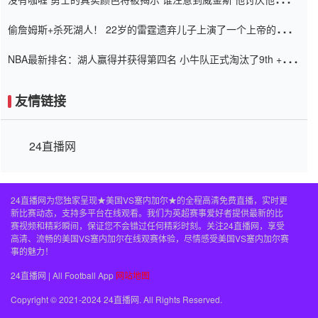
老板
偷詹姆斯+杀死湖人！ 22岁的雷霆遗弃儿子上演了一个上帝的剧
本：疯狂的反击争夺1亿元人民币的合同
NBA最新排名：湖人赢得并获得第四名 小牛队正式淘汰了9th + 76
人
友情链接
24直播网
24直播网为您独家呈现★美国VS塞内加尔★的全程高清免费直播，实时更
新比赛动态，支持多平台在线观看。我们为英超赛事爱好者提供最新的比
赛视频和精彩瞬间，保证您不会错过任何精彩时刻。关注24直播网，享受
高清、流畅的美国VS塞内加尔在线观赛体验，尽情感受美国VS塞内加尔赛
事的魅力！
24直播网 | All Football App
网站地图
Copyright © 2021-2024 24直播网. All Rights Reserved.