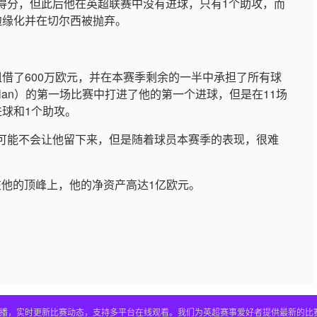
得分，但此后他在英超联赛中没有进球，只有1个助攻，而
边缘化并在切尔西被抛弃。
）租借了600万欧元，并在本赛季剩余的一半中承担了所有球
ilan）的第一场比赛中打进了他的第一个进球，但是在11场
球和1个助攻。
可能不会让他留下来，但是随着球员本赛季的表现，很难
，在他的顶峰上，他的净资产高达1亿欧元。
直播，实时更新比赛动态，支持多平台在线观看。我们为英超赛事爱好者提供最新的比