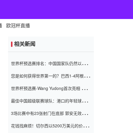
播
欧冠杯直播
相关新闻
世界杯预选赛排名：中国国家队仍然以6分
排名底部 进球差-13令人震惊
您是如何获得世界第一的？巴西1-4阿根
廷：Vinicius 0射击90分钟内
世界杯预选赛-Wang Yudong首次亮相 中国
国家足球队错过了世界杯0-2
最佳中国超级联赛球队：港口的年轻球员在
一场战斗中闻名 伊万放弃了泰桑
3场比赛中有23张射门在底部 郭安无效传球
（Taishan）
鸟儿被用来摆脱它 Setien痴迷于三名后卫
花钱找麻烦！切尔西以5200万美元的价格
购买了菲利克斯 签了7年 并在半年内租了夏