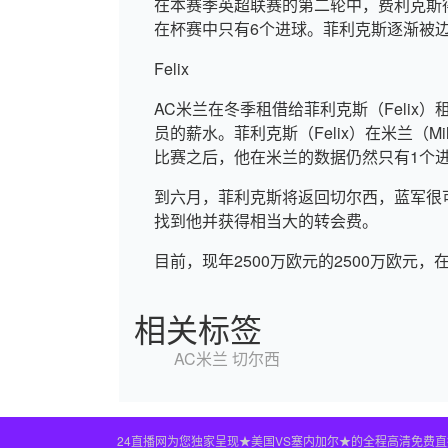
在本赛季英超联赛的第二轮中，费利克斯
在杯赛中只有6个进球。菲利克斯逐渐被
Felix
AC米兰在冬季租借给菲利克斯（Felix
员的薪水。菲利克斯（Felix）在米兰（M
比赛之后，他在米兰的数据仍然只有1个进
到六月，菲利克斯将返回切尔西，蓝军很
找到他并获得相当大的转会费。
目前，现年2500万欧元的2500万欧元
相关标签
AC米兰
切尔西
24直播网为您独家呈现★美国VS塞内加尔★的全程高清免费