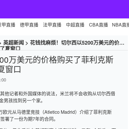
意甲直播
德甲直播
法甲直播
中超直播
CBA直播
NBA直
>
英超新闻
>
花钱找麻烦！切尔西以5200万美元的价格
租了夏窗口
200万美元的价格购买了菲利克斯
夏窗口
:00
Romano和其他记者和外国媒体的说法，米兰将不会收购从切尔西借
前金男孩找到另一个家。
欧元从马德里竞技（Atletico Madrid）介绍了菲利克斯
，并签署了一份为期7年的合同。