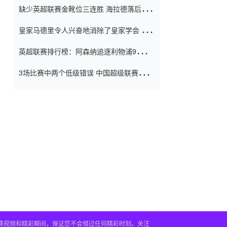
缺少英超联赛金靴位三连胜 海拉德落后6球
窗口
只有两个连续三个连续三靴
皇家马德里令人兴奋地消除了皇家学会 安
彭负责造成巨大的灾难！
英超联赛排行榜：阿森纳追逐利物浦9分 曼
联连续三件坏事
3场比赛中两个低级错误 中国超级联赛的前
守门员很老 是时候让位了 最好的继任者出
现
赛视频和精彩瞬间，保证您不会错过任何精彩时刻。关注