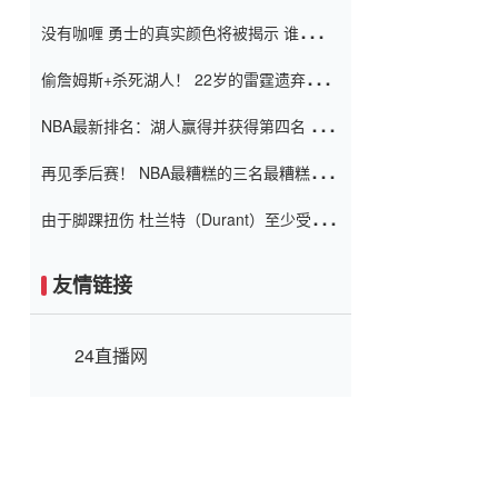
服 不想看到这些我向他道歉
没有咖喱 勇士的真实颜色将被揭示 谁注意
到威金斯 他讨厌他的老老板
偷詹姆斯+杀死湖人！ 22岁的雷霆遗弃儿子
上演了一个上帝的剧本：疯狂的反击争夺1
NBA最新排名：湖人赢得并获得第四名 小
亿元人民币的合同
牛队正式淘汰了9th + 76人
再见季后赛！ NBA最糟糕的三名最糟糕的
球员徒劳无功 也许您低估了硬化
由于脚踝扭伤 杜兰特（Durant）至少受伤
了一周
友情链接
24直播网