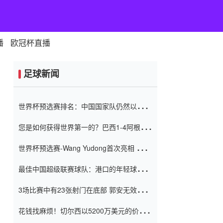
播
欧冠杯直播
足球新闻
世界杯预选赛排名：中国国家队仍然以6分
排名底部 进球差-13令人震惊
您是如何获得世界第一的？巴西1-4阿根
廷：Vinicius 0射击90分钟内
世界杯预选赛-Wang Yudong首次亮相 中国
国家足球队错过了世界杯0-2
最佳中国超级联赛球队：港口的年轻球员在
一场战斗中闻名 伊万放弃了泰桑
3场比赛中有23张射门在底部 郭安无效传球
（Taishan）
鸟儿被用来摆脱它 Setien痴迷于三名后卫
花钱找麻烦！切尔西以5200万美元的价格
购买了菲利克斯 签了7年 并在半年内租了夏