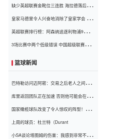
缺少英超联赛金靴位三连胜 海拉德落后6球
窗口
只有两个连续三个连续三靴
皇家马德里令人兴奋地消除了皇家学会 安
彭负责造成巨大的灾难！
英超联赛排行榜：阿森纳追逐利物浦9分 曼
联连续三件坏事
3场比赛中两个低级错误 中国超级联赛的前
守门员很老 是时候让位了 最好的继任者出
现
篮球新闻
巴特勒访问迈阿密：交易之后老人之间的第
一场比赛 要解决热情的怨恨
库里返回团队正在加速 否则他可能会在下
一天回到场地！巴特勒迈阿密的纸牌游戏引
国家橄榄球队改变了令人惊叹的阵型！伊万
起了人们的关注
（Ivan
上周的球员：杜兰特（Durant
小SA谈论塔图姆的伤害：我感到非常不舒