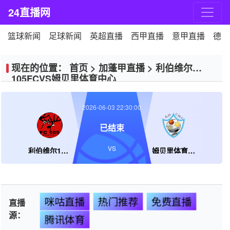
24直播网
篮球新闻
足球新闻
英超直播
西甲直播
意甲直播
德甲
现在的位置：
首页
>
加蓬甲直播
>
利伯维尔
105FCVS姆贝里体育中心
2026-06-03 22:30:00
已结束
VS
利伯维尔105FC
姆贝里体育中心
咪咕直播
热门推荐
免费直播
直播
源：
腾讯体育