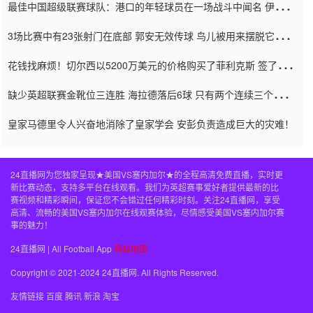
最佳中国超级联赛球队：港口的年轻球员在一场战斗中闻名 伊万放
弃了泰桑（Taishan）
3场比赛中有23张射门在底部 郭安无效传球 鸟儿被用来摆脱它
Setien痴迷于三名后卫
花钱找麻烦！切尔西以5200万美元的价格购买了菲利克斯 签了7年
并在半年内租了夏窗口
缺少英超联赛金靴位三连胜 海拉德落后6球 只有两个连续三个连续
三靴
皇家马德里令人兴奋地消除了皇家学会 安彭负责造成巨大的灾难！
24直播网为您独家呈现★美国VS塞内加尔★的全程高清免费直播，实时更
新比赛动态，支持多平台在线观看。我们为英超赛事爱好者提供最新的比
赛视频和精彩瞬间，保证您不会错过任何精彩时刻。关注24直播网，享受
高清、流畅的美国VS塞内加尔在线观赛体验，尽情感受美国VS塞内加尔赛
事的魅力！
24直播网 | All Football App
网站地图
Copyright © 2021-2024 24直播网. All Rights Reserved.
友情链接
百度
腾讯
新浪
淘宝