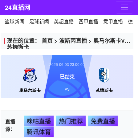
24直播网
篮球新闻
足球新闻
英超直播
西甲直播
意甲直播
德甲
现在的位置：
首页
>
波斯丙直播
>
奥马尔斯卡VS
苏捷斯卡
2026-06-03 23:00:00
已结束
VS
奥马尔斯卡
苏捷斯卡
咪咕直播
热门推荐
免费直播
直播
源：
腾讯体育