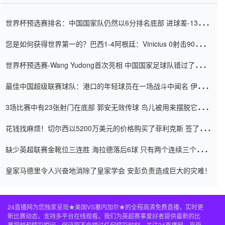
世界杯预选赛排名：中国国家队仍然以6分排名底部 进球差-13令人
震惊
您是如何获得世界第一的？巴西1-4阿根廷：Vinicius 0射击90分钟
内
世界杯预选赛-Wang Yudong首次亮相 中国国家足球队错过了世界
杯0-2
最佳中国超级联赛球队：港口的年轻球员在一场战斗中闻名 伊万放
弃了泰桑（Taishan）
3场比赛中有23张射门在底部 郭安无效传球 鸟儿被用来摆脱它
Setien痴迷于三名后卫
花钱找麻烦！切尔西以5200万美元的价格购买了菲利克斯 签了7年
并在半年内租了夏窗口
缺少英超联赛金靴位三连胜 海拉德落后6球 只有两个连续三个连续
三靴
皇家马德里令人兴奋地消除了皇家学会 安彭负责造成巨大的灾难！
24直播网为您独家呈现★美国VS塞内加尔★的全程高清免费直播，实时更
新比赛动态，支持多平台在线观看。我们为英超赛事爱好者提供最新的比
赛视频和精彩瞬间，保证您不会错过任何精彩时刻。关注24直播网，享受