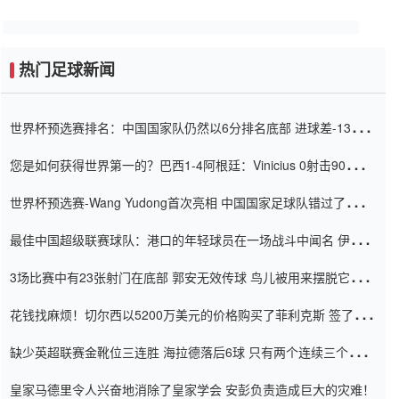
热门足球新闻
世界杯预选赛排名：中国国家队仍然以6分排名底部 进球差-13令人
震惊
您是如何获得世界第一的？巴西1-4阿根廷：Vinicius 0射击90分钟
内
世界杯预选赛-Wang Yudong首次亮相 中国国家足球队错过了世界
杯0-2
最佳中国超级联赛球队：港口的年轻球员在一场战斗中闻名 伊万放
弃了泰桑（Taishan）
3场比赛中有23张射门在底部 郭安无效传球 鸟儿被用来摆脱它
Setien痴迷于三名后卫
花钱找麻烦！切尔西以5200万美元的价格购买了菲利克斯 签了7年
并在半年内租了夏窗口
缺少英超联赛金靴位三连胜 海拉德落后6球 只有两个连续三个连续
三靴
皇家马德里令人兴奋地消除了皇家学会 安彭负责造成巨大的灾难！