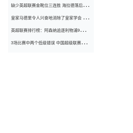
缺少英超联赛金靴位三连胜 海拉德落后6球
窗口
只有两个连续三个连续三靴
皇家马德里令人兴奋地消除了皇家学会 安
彭负责造成巨大的灾难！
英超联赛排行榜：阿森纳追逐利物浦9分 曼
联连续三件坏事
3场比赛中两个低级错误 中国超级联赛的前
守门员很老 是时候让位了 最好的继任者出
现