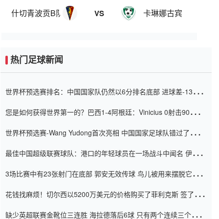
什切青波贡B队
卡琳娜古宾
VS
热门足球新闻
世界杯预选赛排名：中国国家队仍然以6分排名底部 进球差-13令人
震惊
您是如何获得世界第一的？巴西1-4阿根廷：Vinicius 0射击90分钟
内
世界杯预选赛-Wang Yudong首次亮相 中国国家足球队错过了世界
杯0-2
最佳中国超级联赛球队：港口的年轻球员在一场战斗中闻名 伊万放
弃了泰桑（Taishan）
3场比赛中有23张射门在底部 郭安无效传球 鸟儿被用来摆脱它
Setien痴迷于三名后卫
花钱找麻烦！切尔西以5200万美元的价格购买了菲利克斯 签了7年
并在半年内租了夏窗口
缺少英超联赛金靴位三连胜 海拉德落后6球 只有两个连续三个连续