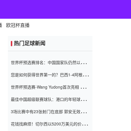
播
欧冠杯直播
热门足球新闻
世界杯预选赛排名：中国国家队仍然以6分
排名底部 进球差-13令人震惊
您是如何获得世界第一的？巴西1-4阿根
廷：Vinicius 0射击90分钟内
世界杯预选赛-Wang Yudong首次亮相 中国
国家足球队错过了世界杯0-2
最佳中国超级联赛球队：港口的年轻球员在
一场战斗中闻名 伊万放弃了泰桑
3场比赛中有23张射门在底部 郭安无效传球
（Taishan）
鸟儿被用来摆脱它 Setien痴迷于三名后卫
花钱找麻烦！切尔西以5200万美元的价格
购买了菲利克斯 签了7年 并在半年内租了夏