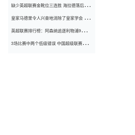
缺少英超联赛金靴位三连胜 海拉德落后6球
窗口
只有两个连续三个连续三靴
皇家马德里令人兴奋地消除了皇家学会 安
彭负责造成巨大的灾难！
英超联赛排行榜：阿森纳追逐利物浦9分 曼
联连续三件坏事
3场比赛中两个低级错误 中国超级联赛的前
守门员很老 是时候让位了 最好的继任者出
现