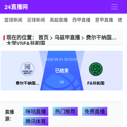
24直播网
篮球新闻
足球新闻
英超直播
西甲直播
意甲直播
德甲
现在的位置：
首页
>
乌兹甲直播
>
费尔干纳国立
大学VSFA共和国
2026-05-01 20:00:00
已结束
VS
费尔干纳国立大学
FA共和国
咪咕直播
热门推荐
免费直播
直播
源：
腾讯体育