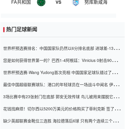
FA共和国
努库斯咸海
VS
热门足球新闻
世界杯预选赛排名：中国国家队仍然以6分排名底部 进球差-13令人
震惊
您是如何获得世界第一的？巴西1-4阿根廷：Vinicius 0射击90分钟
内
世界杯预选赛-Wang Yudong首次亮相 中国国家足球队错过了世界
杯0-2
最佳中国超级联赛球队：港口的年轻球员在一场战斗中闻名 伊万放
弃了泰桑（Taishan）
3场比赛中有23张射门在底部 郭安无效传球 鸟儿被用来摆脱它
Setien痴迷于三名后卫
花钱找麻烦！切尔西以5200万美元的价格购买了菲利克斯 签了7年
并在半年内租了夏窗口
缺少英超联赛金靴位三连胜 海拉德落后6球 只有两个连续三个连续
三靴