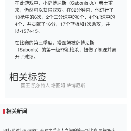
在此游戏中，小萨博尼斯（Sabonis Jr.）卷土重
来，仍然可以获得双双。在32分钟内，他进行了
10枪中的6次，2个三分球中的0个，4个罚球中的
4个，并贡献了16分，17个篮板和1次助攻，并
以-15为-15。
在比赛的第三季度，塔图姆被萨博尼斯
（Sabonis）的第一级罪犯枪杀，扭伤了脚踝并离
开了球场。
相关标签
国王
凯尔特人
塔图姆
萨博尼斯
相关新闻
巴特勒访问迈阿密：交易之后老人之间的第一场比赛 要解决热情的