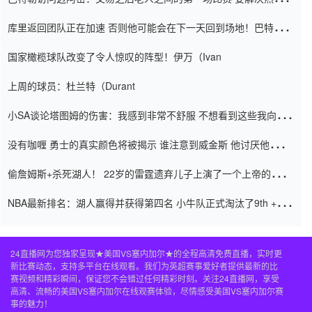
怨恨
库里返回团队正在加速 否则他可能会在下一天回到场地！巴特勒迈
阿密的纸牌游戏引起了人们的关注
国家橄榄球队改变了令人惊叹的阵型！伊万（Ivan
上周的球员：杜兰特（Durant
小SA谈论塔图姆的伤害：我感到非常不舒服 不想看到这些我向他
道歉
没有咖喱 勇士的真实颜色将被揭示 谁注意到威金斯 他讨厌他的老
老板
偷詹姆斯+杀死湖人！ 22岁的雷霆遗弃儿子上演了一个上帝的剧
本：疯狂的反击争夺1亿元人民币的合同
NBA最新排名：湖人赢得并获得第四名 小牛队正式淘汰了9th + 76
人
24直播网为您独家呈现★美国VS塞内加尔★的全程高清免费直播，实时更
新比赛动态，支持多平台在线观看。我们为英超赛事爱好者提供最新的比
赛视频和精彩瞬间，保证您不会错过任何精彩时刻。关注24直播网，享受
高清、流畅的美国VS塞内加尔在线观赛体验，尽情感受美国VS塞内加尔赛
事的魅力！