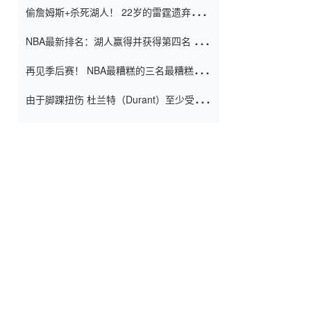
偷詹姆斯+杀死湖人！ 22岁的雷霆遗弃儿子
上演了一个上帝的剧本：疯狂的反击争夺1
NBA最新排名：湖人赢得并获得第四名 小
亿元人民币的合同
牛队正式淘汰了9th + 76人
再见季后赛！ NBA最糟糕的三名最糟糕的
球员徒劳无功 也许您低估了硬化
由于脚踝扭伤 杜兰特（Durant）至少受伤
了一周