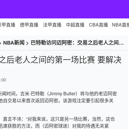
意甲直播
德甲直播
法甲直播
中超直播
CBA直播
NBA直
>
NBA新闻
>
巴特勒访问迈阿密：交易之后老人之间的
之后老人之间的第一场比赛 要解决
:00
闻时间，吉米·巴特勒（Jimmy Butler）将与他的老迈阿密
他自交易以来首次返回迈阿密。该游戏注定要引起很多关
，直言不讳：“对我来说，这只是另一场比赛，当然，这也
迅速获胜的方法，而（迈阿密球迷）对我的待遇无关紧