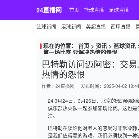
24直播网
首页
篮球直播
足球直播
篮球新闻
足球新闻
英超直播
西甲直播
现在的位置：
首页
>
资讯
>
篮球资讯
第一场比赛 要解决热情的怨恨
巴特勒访问迈阿密：交易
热情的怨恨
作者：
24直播网
发布时间：2025-04-02 18:44
24 3月24日，3月26日，北京的现场网络新
俱乐部热火队一起参加客场比赛。这也是
注。
巴特勒在谈论他对老人的感受时非常冷静
是我们值得赢的游戏。我们必须找到一种